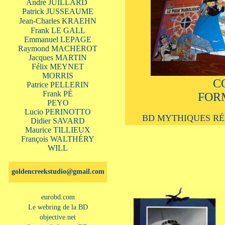
André JUILLARD
Patrick JUSSEAUME
Jean-Charles KRAEHN
Frank LE GALL
Emmanuel LEPAGE
Raymond MACHEROT
Jacques MARTIN
Félix MEYNET
MORRIS
C
Patrice PELLERIN
Frank PÉ
FOR
PEYO
Lucio PERINOTTO
BD MYTHIQUES RÉ
Didier SAVARD
Maurice TILLIEUX
François WALTHÉRY
WILL
goldencreekstudio@gmail.com
eurobd
.com
Le webring de la BD
objective.net