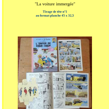
"
La voiture immergée"
Tirage de tête n°1
au format planche 45 x 32,5