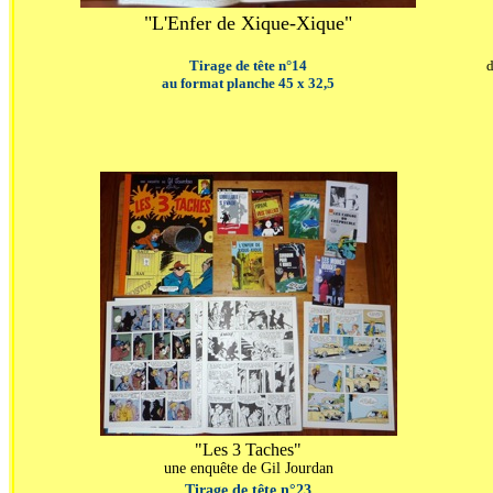
"L'Enfer de Xique-Xique"
Tirage de tête n°14
d
au format planche 45 x 32,5
"Les 3 Taches"
une enquête de Gil Jourdan
Tirage de tête n°23