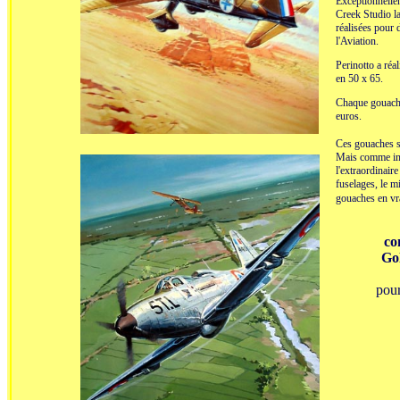
Exceptionnellem
Creek Studio la
réalisées pour 
l'Aviation.
Perinotto a réa
en 50 x 65.
Chaque gouache 
euros.
Ces gouaches s
Mais comme inte
l'extraordinaire
fuselages, le m
gouaches en vra
co
Go
pour